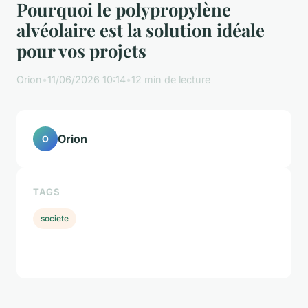
Pourquoi le polypropylène
alvéolaire est la solution idéale
pour vos projets
Orion
•
11/06/2026 10:14
•
12 min de lecture
Orion
O
TAGS
societe